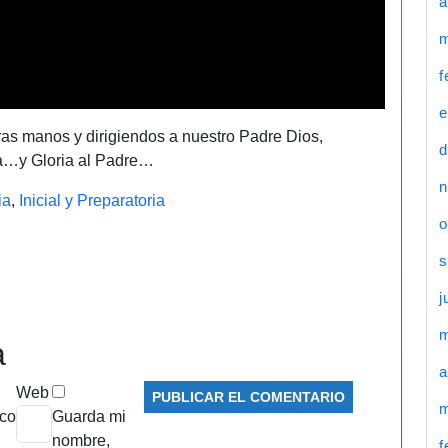
a
m
f
e
as manos y dirigiendos a nuestro Padre Dios,
d
a…y Gloria al Padre…
n
ia
,
Inicial y Preparatoria
o
s
j
a
a
Web
m
ico
Guarda mi
nombre,
f