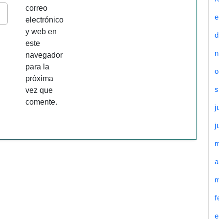
correo
e
electrónico
y web en
d
este
n
navegador
para la
o
próxima
s
vez que
comente.
j
j
a
m
f
e