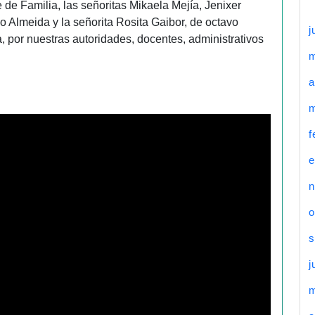
de Familia, las señoritas Mikaela Mejía, Jenixer
ano Almeida y la señorita Rosita Gaibor, de octavo
j
 por nuestras autoridades, docentes, administrativos
a
m
f
e
n
o
s
j