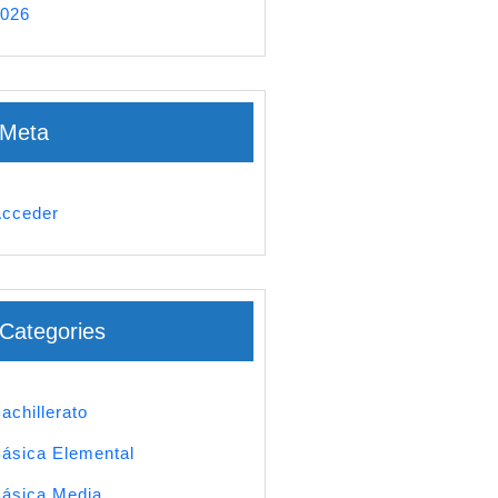
026
Meta
cceder
Categories
achillerato
ásica Elemental
ásica Media