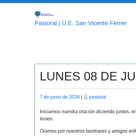
Saltar
al
contenido
Pastoral | U.E. San Vicente Ferrer
LUNES 08 DE JU
Publicado
Publicado
7 de junio de 2026
|
pastoral
el
el
Iniciamos nuestra oración diciendo juntos, en
Amen.
Oramos por nuestros familiares y amigos enf