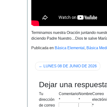
Terminamos nuestra Oración juntando nuestr
diciendo Padre Nuestro…Dios te salve Marí
Publicada en
Básica Elemental
,
Básica Med
Navegación
LUNES 08 DE JUNIO DE 2026
de
entradas
Dejar una respuest
Tu
Comentario
Nombre
Correo
dirección
*
*
electrón
de correo
*