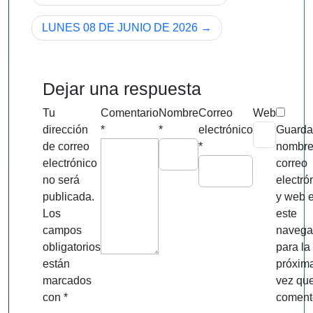
de
LUNES 08 DE JUNIO DE 2026
entradas
Dejar una respuesta
Tu
Comentario
Nombre
Correo
Web
dirección
*
*
electrónico
Guarda
de correo
*
nombre
electrónico
correo
no será
electró
publicada.
y web 
Los
este
campos
navega
obligatorios
para la
están
próxim
marcados
vez qu
con
*
coment