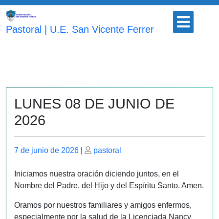
Saltar
Botón
al
para
Pastoral | U.E. San Vicente Ferrer
contenido
abrir
LUNES 08 DE JUNIO DE
2026
Publicado
Publicado
7 de junio de 2026
|
pastoral
el
el
Iniciamos nuestra oración diciendo juntos, en el
Nombre del Padre, del Hijo y del Espíritu Santo. Amen.
Oramos por nuestros familiares y amigos enfermos,
especialmente por la salud de la Licenciada Nancy