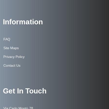
Information
FAQ
Site Maps
Privacy Policy
Contact Us
Get In Touch
Via Carlo Montù 78