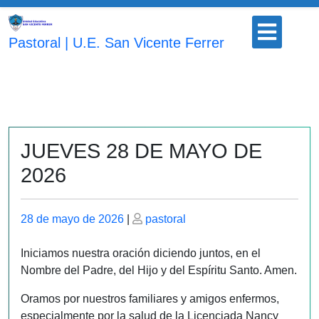
Saltar
Botón
al
para
Pastoral | U.E. San Vicente Ferrer
contenido
abrir
JUEVES 28 DE MAYO DE
2026
Publicado
Publicado
28 de mayo de 2026
|
pastoral
el
el
Iniciamos nuestra oración diciendo juntos, en el
Nombre del Padre, del Hijo y del Espíritu Santo. Amen.
Oramos por nuestros familiares y amigos enfermos,
especialmente por la salud de la Licenciada Nancy