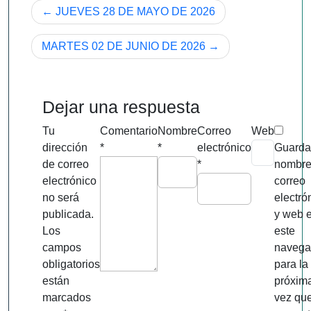
Navegación
JUEVES 28 DE MAYO DE 2026
de
MARTES 02 DE JUNIO DE 2026
entradas
Dejar una respuesta
Tu
Comentario
Nombre
Correo
Web
dirección
*
*
electrónico
Guarda
de correo
*
nombre
electrónico
correo
no será
electró
publicada.
y web 
Los
este
campos
navega
obligatorios
para la
están
próxim
marcados
vez qu