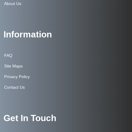
About Us
Information
FAQ
Site Maps
Privacy Policy
Contact Us
Get In Touch