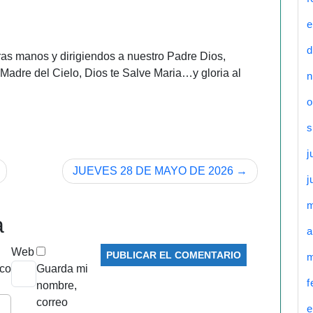
e
d
as manos y dirigiendos a nuestro Padre Dios,
Madre del Cielo, Dios te Salve Maria…y gloria al
n
o
s
j
JUEVES 28 DE MAYO DE 2026
j
a
a
Web
m
ico
Guarda mi
f
nombre,
correo
e