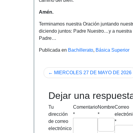
camino del bien.
Amén.
Terminamos nuestra Oración juntando nuestr
diciendo juntos: Padre Nuestro…y a nuestra 
Padre…
Publicada en
Bachillerato
,
Básica Superior
Navegación
MIERCOLES 27 DE MAYO DE 2026
de
entradas
Dejar una respuest
Tu
Comentario
Nombre
Correo
dirección
*
*
electrón
de correo
*
electrónico