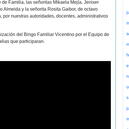
de Familia, las señoritas Mikaela Mejía, Jenixer
ano Almeida y la señorita Rosita Gaibor, de octavo
j
 por nuestras autoridades, docentes, administrativos
a
zación del Bingo Familiar Vicentino por el Equipo de
ilias que participaran.
m
f
e
n
o
s
j