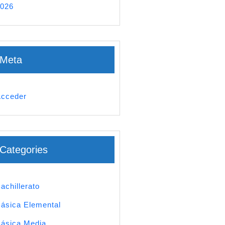
026
Meta
cceder
Categories
achillerato
ásica Elemental
ásica Media