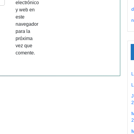
electrónico
d
y web en
este
n
navegador
para la
próxima
vez que
comente.
2
2