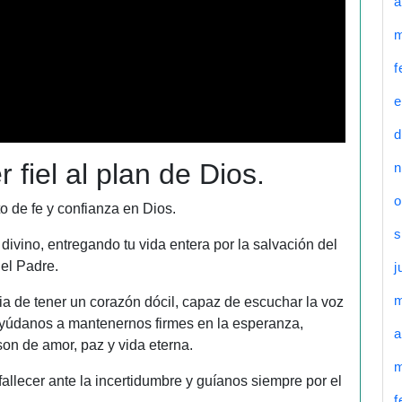
a
m
f
e
d
 fiel al plan de Dios.
n
o
o de fe y confianza en Dios.
s
 divino, entregando tu vida entera por la salvación del
el Padre.
j
ia de tener un corazón dócil, capaz de escuchar la voz
Ayúdanos a mantenernos firmes en la esperanza,
a
on de amor, paz y vida eterna.
m
llecer ante la incertidumbre y guíanos siempre por el
f