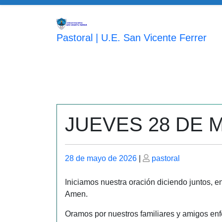
Saltar
al
contenido
Pastoral | U.E. San Vicente Ferrer
JUEVES 28 DE 
Publicado
Publicado
28 de mayo de 2026
|
pastoral
el
el
Iniciamos nuestra oración diciendo juntos, en
Amen.
Oramos por nuestros familiares y amigos enf