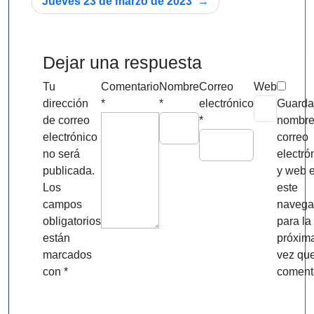
Jueves 23 de marzo de 2023
entradas
Dejar una respuesta
Tu
Comentario
Nombre
Correo
Web
dirección
*
*
electrónico
Guarda
de correo
*
nombre
electrónico
correo
no será
electró
publicada.
y web 
Los
este
campos
navega
obligatorios
para la
están
próxim
marcados
vez qu
con
*
coment