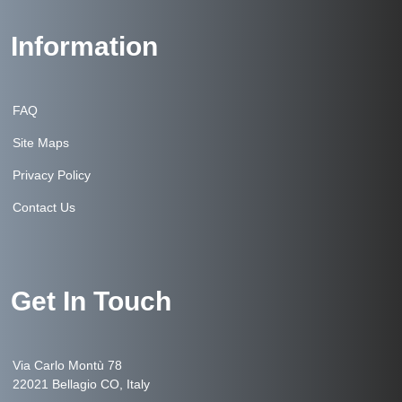
Information
FAQ
Site Maps
Privacy Policy
Contact Us
Get In Touch
Via Carlo Montù 78
22021 Bellagio CO, Italy