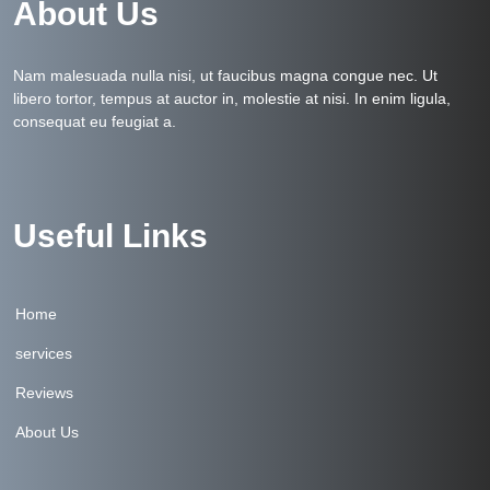
About Us
Nam malesuada nulla nisi, ut faucibus magna congue nec. Ut
libero tortor, tempus at auctor in, molestie at nisi. In enim ligula,
consequat eu feugiat a.
Useful Links
Home
services
Reviews
About Us