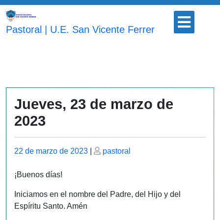
Saltar
Botón
al
para
Pastoral | U.E. San Vicente Ferrer
contenido
abrir
Jueves, 23 de marzo de
2023
Publicado
Publicado
22 de marzo de 2023
|
pastoral
el
el
¡Buenos días!
Iniciamos en el nombre del Padre, del Hijo y del
Espíritu Santo. Amén